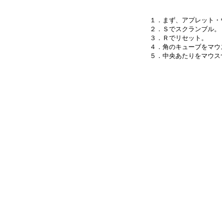
１．まず、アプレット・
２．Ｓでスクランブル。

３．Ｒでリセット。

４．角のキューブをマウ