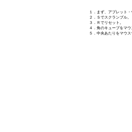
１．まず、アプレット・
２．Ｓでスクランブル。

３．Ｒでリセット。

４．角のキューブをマウ