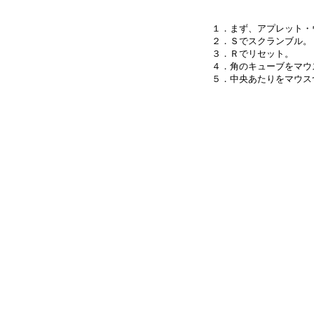
１．まず、アプレット・
２．Ｓでスクランブル。

３．Ｒでリセット。

４．角のキューブをマウ