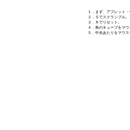
１．まず、アプレット・
２．Ｓでスクランブル。

３．Ｒでリセット。

４．角のキューブをマウ