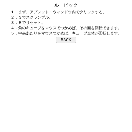
ルービック
１．まず、アプレット・ウィンドウ内でクリックする。

２．Ｓでスクランブル。

３．Ｒでリセット。

４．角のキューブをマウスでつかめば、その面を回転できます。
