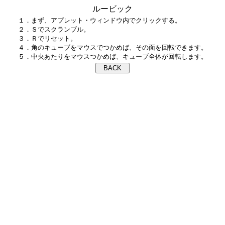
ルービック
１．まず、アプレット・ウィンドウ内でクリックする。

２．Ｓでスクランブル。

３．Ｒでリセット。

４．角のキューブをマウスでつかめば、その面を回転できます。
