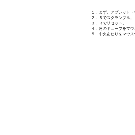
１．まず、アプレット・
２．Ｓでスクランブル。

３．Ｒでリセット。

４．角のキューブをマウ