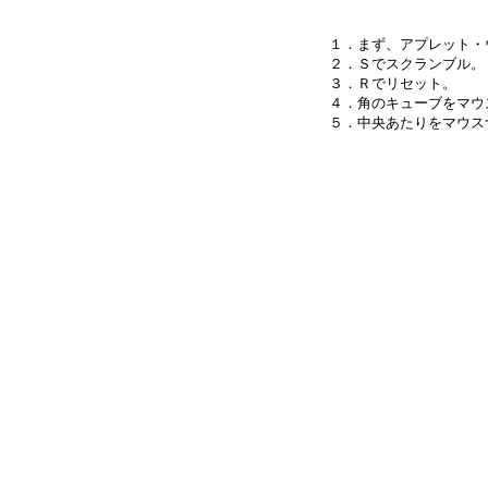
１．まず、アプレット・
２．Ｓでスクランブル。

３．Ｒでリセット。

４．角のキューブをマウ