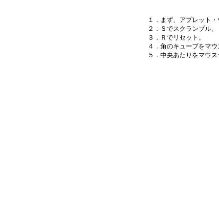
１．まず、アプレット・
２．Ｓでスクランブル。

３．Ｒでリセット。

４．角のキューブをマウ