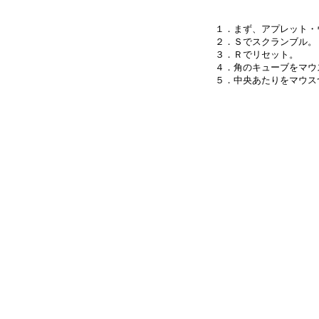
１．まず、アプレット・
２．Ｓでスクランブル。

３．Ｒでリセット。

４．角のキューブをマウ