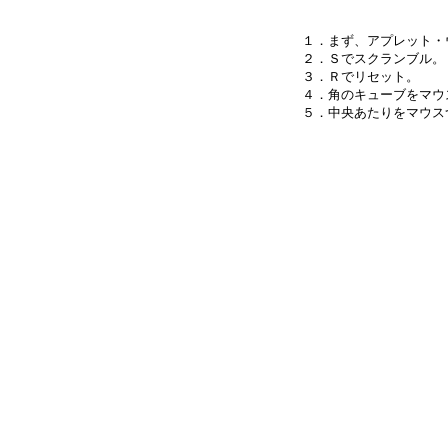
１．まず、アプレット・
２．Ｓでスクランブル。

３．Ｒでリセット。

４．角のキューブをマウ