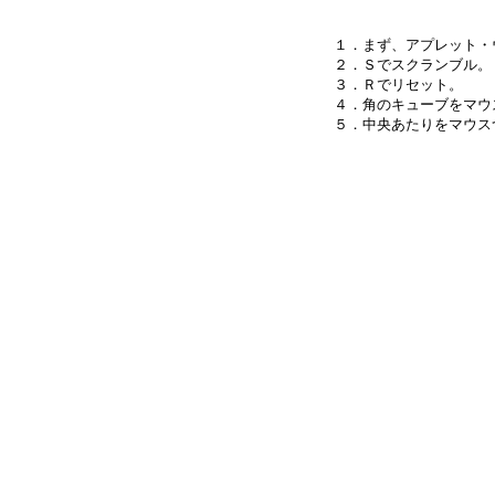
１．まず、アプレット・
２．Ｓでスクランブル。

３．Ｒでリセット。

４．角のキューブをマウ