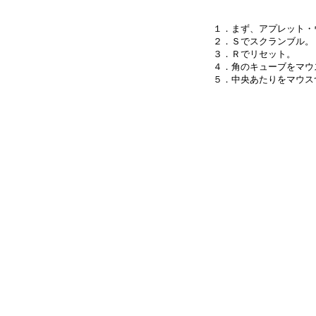
１．まず、アプレット・
２．Ｓでスクランブル。

３．Ｒでリセット。

４．角のキューブをマウ