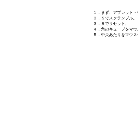
１．まず、アプレット・
２．Ｓでスクランブル。

３．Ｒでリセット。

４．角のキューブをマウ