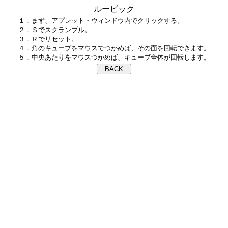
ルービック
１．まず、アプレット・ウィンドウ内でクリックする。

２．Ｓでスクランブル。

３．Ｒでリセット。

４．角のキューブをマウスでつかめば、その面を回転できます。
