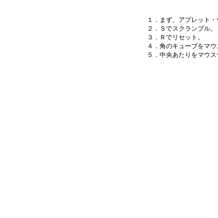
１．まず、アプレット・
２．Ｓでスクランブル。

３．Ｒでリセット。

４．角のキューブをマウ