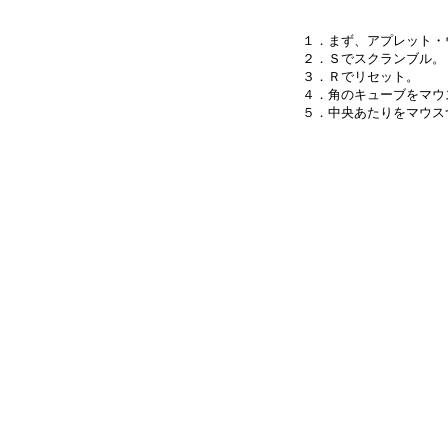
１．まず、アプレット・
２．Ｓでスクランブル。

３．Ｒでリセット。

４．角のキューブをマウ