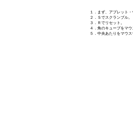
１．まず、アプレット・
２．Ｓでスクランブル。

３．Ｒでリセット。

４．角のキューブをマウ