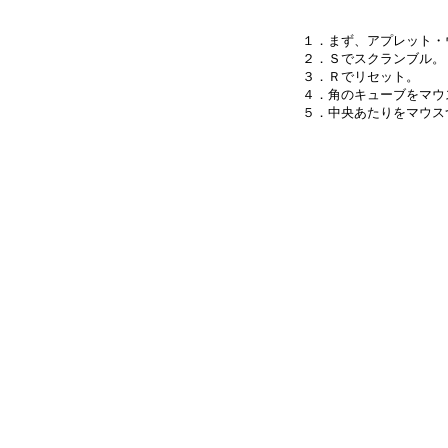
１．まず、アプレット・
２．Ｓでスクランブル。

３．Ｒでリセット。

４．角のキューブをマウ