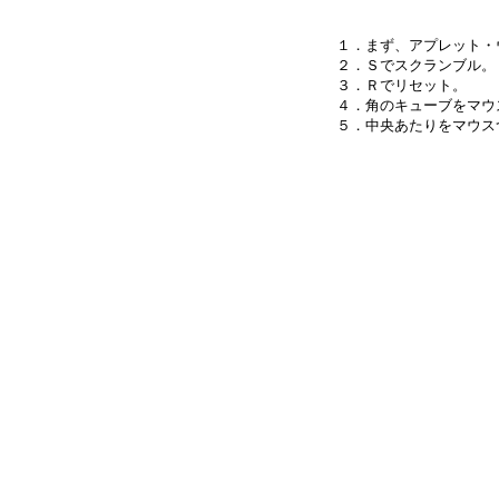
１．まず、アプレット・
２．Ｓでスクランブル。

３．Ｒでリセット。

４．角のキューブをマウ