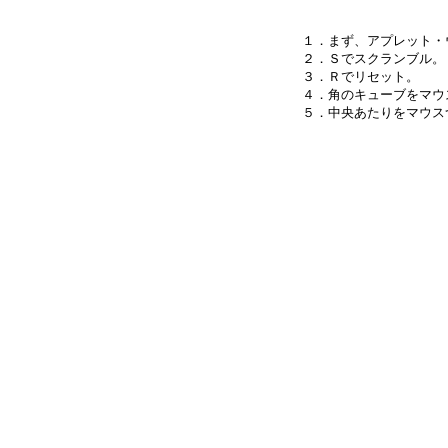
１．まず、アプレット・
２．Ｓでスクランブル。

３．Ｒでリセット。

４．角のキューブをマウ