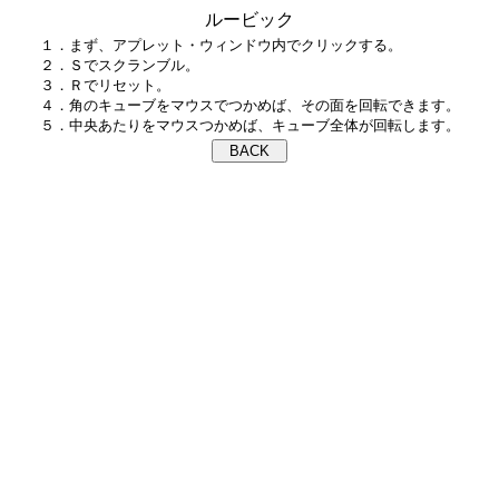
ルービック
１．まず、アプレット・ウィンドウ内でクリックする。

２．Ｓでスクランブル。

３．Ｒでリセット。

４．角のキューブをマウスでつかめば、その面を回転できます。
