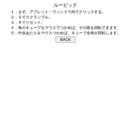
ルービック
１．まず、アプレット・ウィンドウ内でクリックする。

２．Ｓでスクランブル。

３．Ｒでリセット。

４．角のキューブをマウスでつかめば、その面を回転できます。
