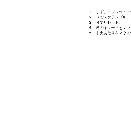
１．まず、アプレット・
２．Ｓでスクランブル。

３．Ｒでリセット。

４．角のキューブをマウ