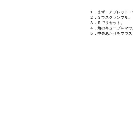
１．まず、アプレット・
２．Ｓでスクランブル。

３．Ｒでリセット。

４．角のキューブをマウ