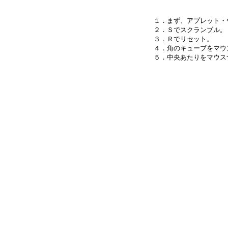
１．まず、アプレット・
２．Ｓでスクランブル。

３．Ｒでリセット。

４．角のキューブをマウ