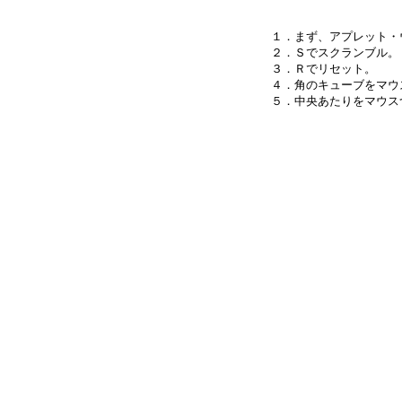
１．まず、アプレット・
２．Ｓでスクランブル。

３．Ｒでリセット。

４．角のキューブをマウ