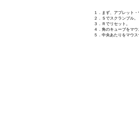
１．まず、アプレット・
２．Ｓでスクランブル。

３．Ｒでリセット。

４．角のキューブをマウ