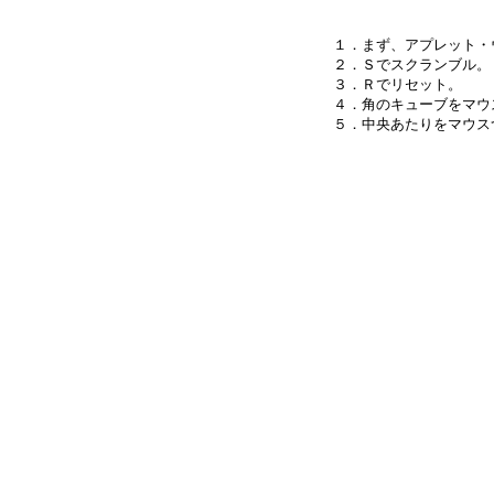
１．まず、アプレット・
２．Ｓでスクランブル。

３．Ｒでリセット。

４．角のキューブをマウ