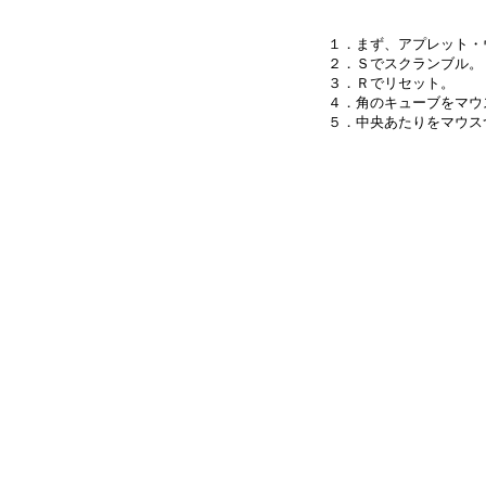
１．まず、アプレット・
２．Ｓでスクランブル。

３．Ｒでリセット。

４．角のキューブをマウ