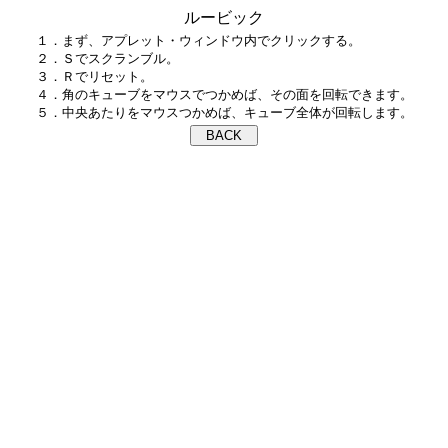
ルービック
１．まず、アプレット・ウィンドウ内でクリックする。

２．Ｓでスクランブル。

３．Ｒでリセット。

４．角のキューブをマウスでつかめば、その面を回転できます。
