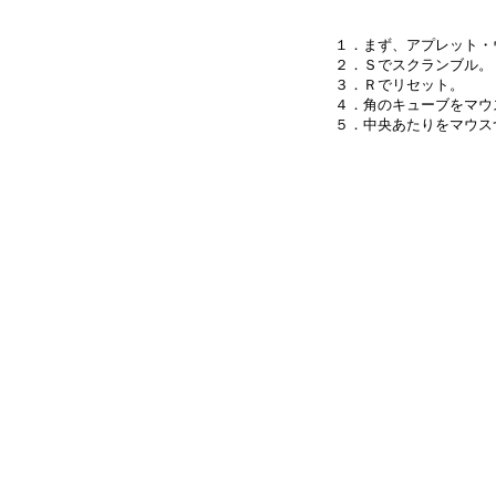
１．まず、アプレット・
２．Ｓでスクランブル。

３．Ｒでリセット。

４．角のキューブをマウ