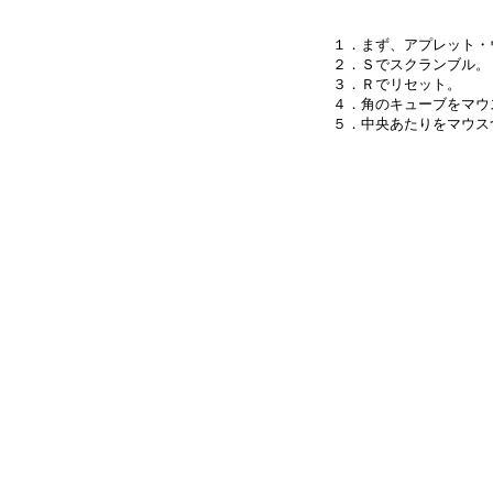
１．まず、アプレット・
２．Ｓでスクランブル。

３．Ｒでリセット。

４．角のキューブをマウ