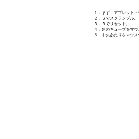
１．まず、アプレット・
２．Ｓでスクランブル。

３．Ｒでリセット。

４．角のキューブをマウ