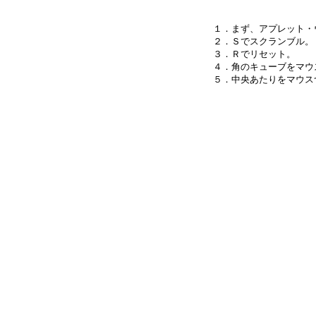
１．まず、アプレット・
２．Ｓでスクランブル。

３．Ｒでリセット。

４．角のキューブをマウ