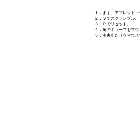
１．まず、アプレット・
２．Ｓでスクランブル。

３．Ｒでリセット。

４．角のキューブをマウ