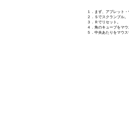
１．まず、アプレット・
２．Ｓでスクランブル。

３．Ｒでリセット。

４．角のキューブをマウ