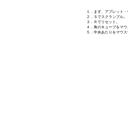
１．まず、アプレット・
２．Ｓでスクランブル。

３．Ｒでリセット。

４．角のキューブをマウ