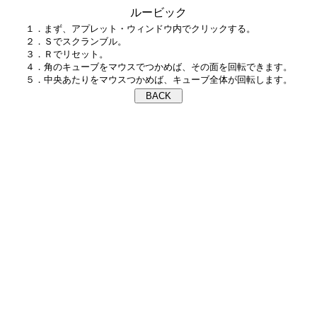
ルービック
１．まず、アプレット・ウィンドウ内でクリックする。

２．Ｓでスクランブル。

３．Ｒでリセット。

４．角のキューブをマウスでつかめば、その面を回転できます。
