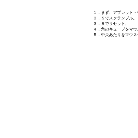
１．まず、アプレット・
２．Ｓでスクランブル。

３．Ｒでリセット。

４．角のキューブをマウ