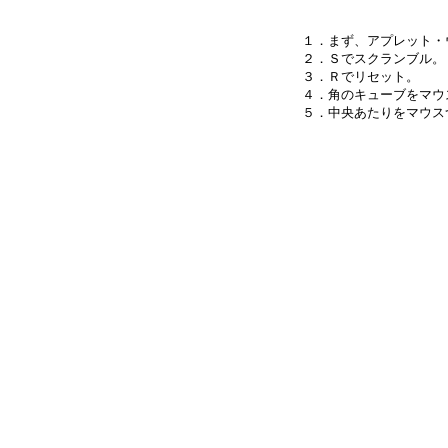
１．まず、アプレット・
２．Ｓでスクランブル。

３．Ｒでリセット。

４．角のキューブをマウ