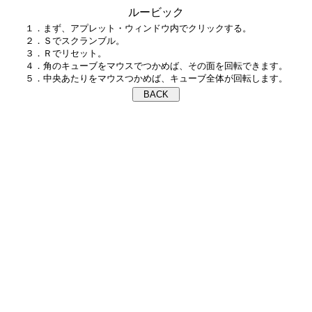
ルービック
１．まず、アプレット・ウィンドウ内でクリックする。

２．Ｓでスクランブル。

３．Ｒでリセット。

４．角のキューブをマウスでつかめば、その面を回転できます。
