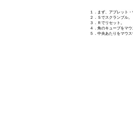
１．まず、アプレット・
２．Ｓでスクランブル。

３．Ｒでリセット。

４．角のキューブをマウ