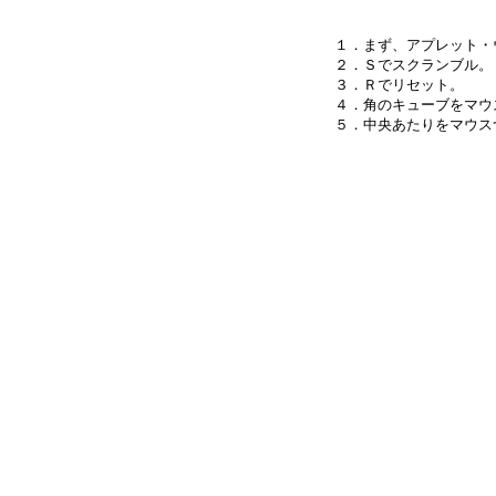
１．まず、アプレット・
２．Ｓでスクランブル。

３．Ｒでリセット。

４．角のキューブをマウ