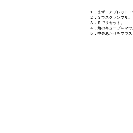
１．まず、アプレット・
２．Ｓでスクランブル。

３．Ｒでリセット。

４．角のキューブをマウ