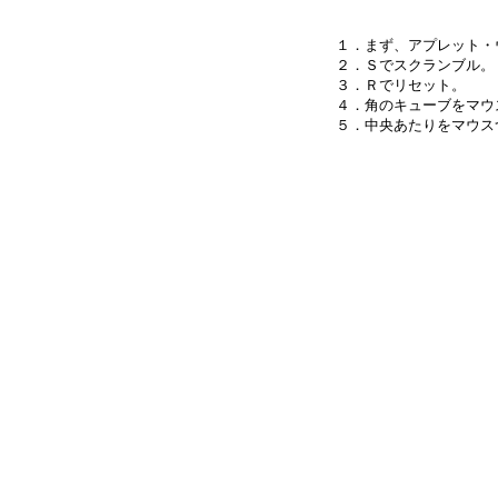
１．まず、アプレット・
２．Ｓでスクランブル。

３．Ｒでリセット。

４．角のキューブをマウ