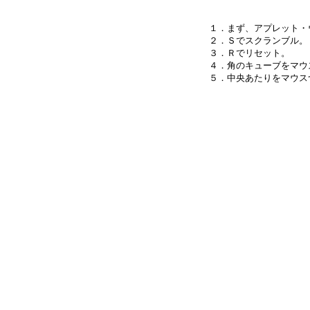
１．まず、アプレット・
２．Ｓでスクランブル。

３．Ｒでリセット。

４．角のキューブをマウ