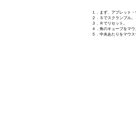
１．まず、アプレット・
２．Ｓでスクランブル。

３．Ｒでリセット。

４．角のキューブをマウ