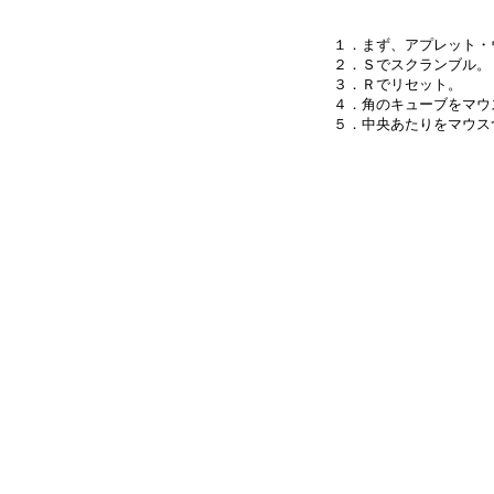
１．まず、アプレット・
２．Ｓでスクランブル。

３．Ｒでリセット。

４．角のキューブをマウ