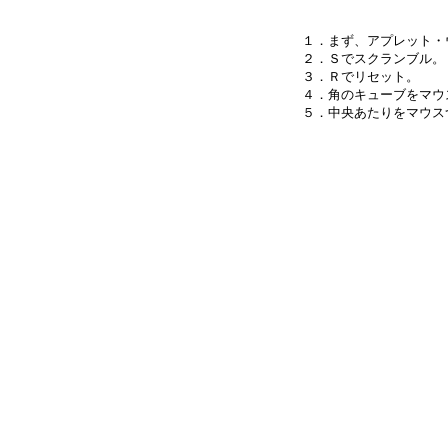
１．まず、アプレット・
２．Ｓでスクランブル。

３．Ｒでリセット。

４．角のキューブをマウ